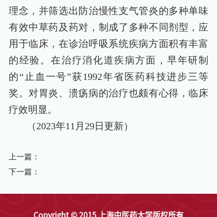
理念，并筛选出防治慢性支气管炎的多种单味
有效中草药及药对，制成了多种不同剂型，应
用于临床，在诊治呼吸系统疾病方面积有丰富
的经验。在治疗消化道疾病方面，早年研制
的
“
止血一号
”
获
1992
年省医药科技进步三等
奖。对胃炎、溃疡病的治疗也颇有心得，临床
疗效明显。
（
2023
年
11
月
29
日更新）
上一篇：
下一篇：
Copyright © 2015 上海中医药大学版权所有