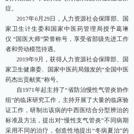
症。
2017
年
6
月
29
日，人力资源社会保障部、国
家卫生计生委和国家中医药管理局授予葛琳
仪
“
国医大师
”
荣誉称号，享受省部级先进工作
者和劳动模范待遇。
2019
年
9
月，获得人力资源社会保障部、国
家卫生健康委、国家中医药局颁发的
“
全国中医
药杰出贡献奖
”
称号。
自
1971
年起主持了
“
省防治慢性气管炎协作
组
”
的临床研究工作，主持开展了大量的临床验
证工作，研制出该病的中西医结合分型辨治的
标准及方法，提出对
“
慢性支气管炎
”
不同病期
采用不同的治疗，创造性地提出
“
冬病夏治
”
的