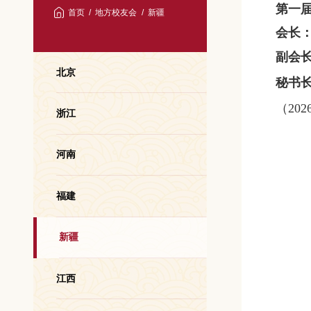
第一
首页
地方校友会
新疆
会长
副会
北京
秘书
（20
浙江
河南
福建
新疆
江西