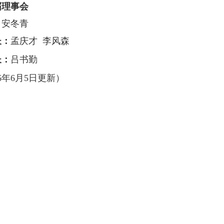
届理事会
：
安冬
青
长：
孟庆才 李风森
长
：
吕书勤
26年6月5日更新）