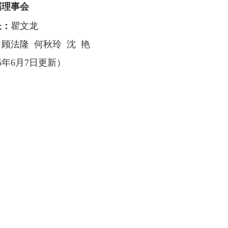
届理事会
长：
瞿文龙
：
顾法隆
何秋玲
沈 艳
26年6月7日更新）