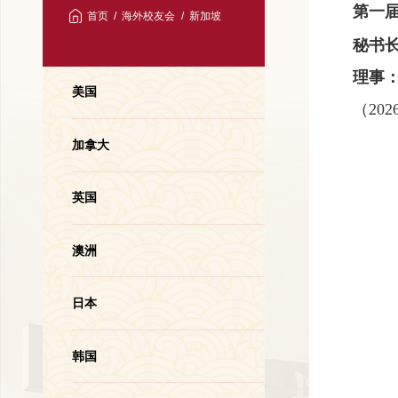
第一
首页
海外校友会
新加坡
秘书
理事
美国
（20
加拿大
英国
澳洲
日本
韩国