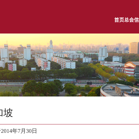
首页
总会信
加坡
于
2014
年
7
月
30
日