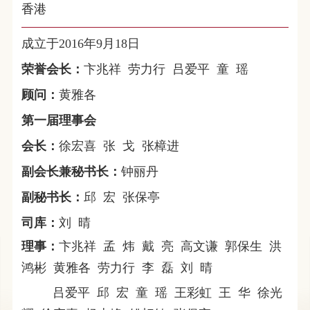
香港
成立于2016年9月18日
荣誉
会长：
卞兆祥 劳力行 吕爱平 童 瑶
顾问：
黄雅各
第一届理事会
会长：
徐宏喜 张 戈 张樟进
副会长兼秘书长：
钟丽丹
副秘书长
：
邱 宏 张保亭
司库：
刘 晴
理事：
卞兆祥 孟 炜 戴 亮 高文谦 郭保生 洪
鸿彬 黄雅各 劳力行 李 磊 刘 晴
吕爱平 邱 宏 童 瑶 王彩虹 王 华 徐光