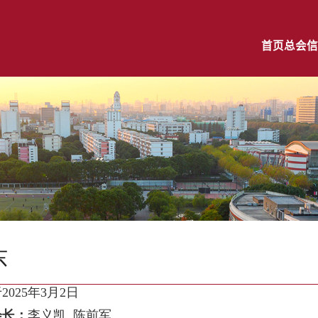
首页
总会信
东
于
2025
年3
月
2
日
会长：
李义凯 陈前军