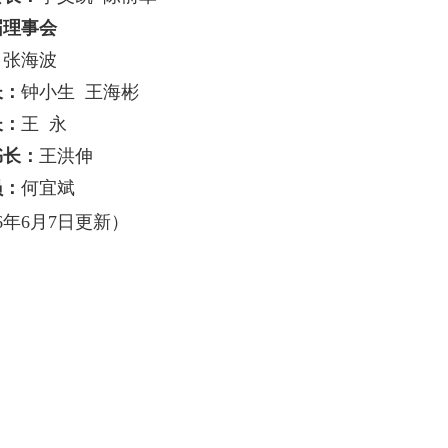
届理事会
：
张海波
长：
钟小生 王海彬
长：
王 永
书长：
王洪伸
员：
何宜斌
6
年6
月7
日更新）