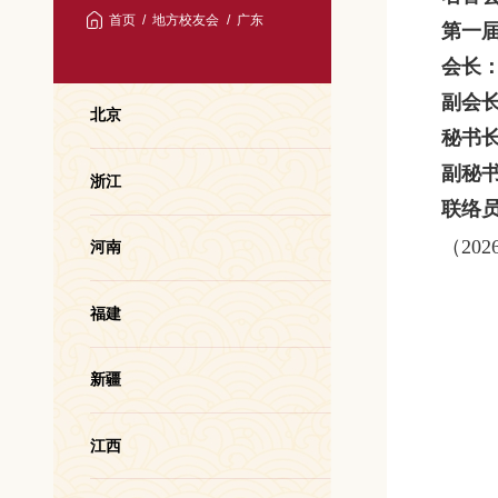
首页
地方校友会
广东
第一
会长
副会
北京
秘书
副秘
浙江
联络
（
202
河南
福建
新疆
江西