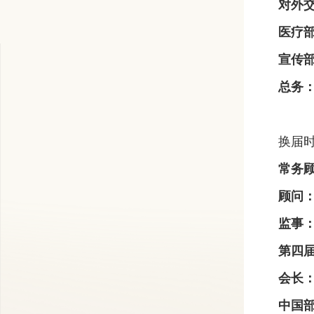
对外
医疗
宣传
总务
换届时
常务
顾问
监事
第四
会长
中国