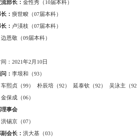
交流部长：
金性秀（10届本科）
部长：
瘐世畯（07届本科）
部长：
卢渶枝（07届本科）
：
边恩敬（09届本科）
间：2021年2月10日
顾问：
李垠和（93）
：
车熙贞（99） 朴辰培（92） 延泰钦（92）
吴泳主（9
：
金保成（06）
届理事会
：
洪锡京（07）
部副会长：
洪大基（03）