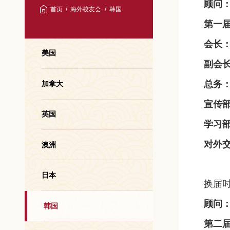
顾问
首页
海外校友会
韩国
第一
会长
美国
副会
总务
加拿大
宣传
英国
学习
对外
澳洲
日本
换届时
顾问
韩国
第二