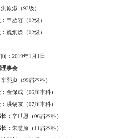
：
洪原淑（93级）
长：
申丞容（02级）
长：
魏炯焕（02级）
间：2019年1月1日
届理事会
：
车熙贞（99届本科）
长：
金保成（06届本科）
长：
洪锡京（07届本科）
部长：
辛世恩（06届本科）
部长：
朱慧原（11届本科）