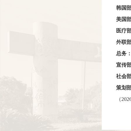
韩国
美国
医疗
外联
总务
宣传
社会
策划
（20