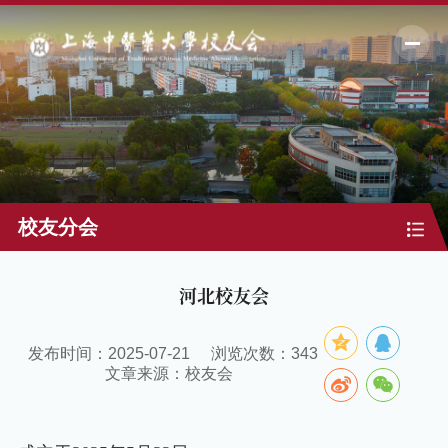
校友分会
河北校友会
发布时间：2025-07-21
浏览次数：
343
文章来源：校友会