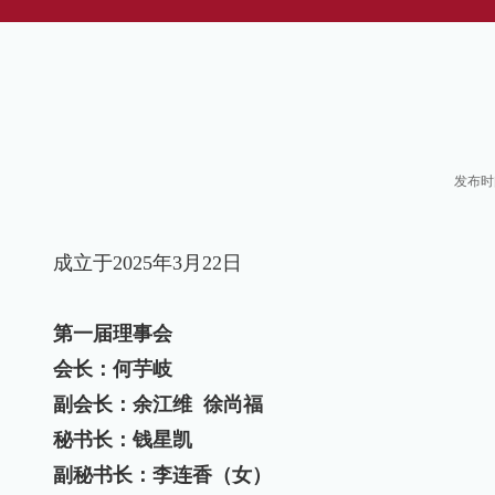
发布时间
成立于
2025
年3
月
22
日
第一届理事会
会长：何芋岐
副会长：余江维
徐尚福
秘书长：
钱星凯
副秘书长：李连香（女）