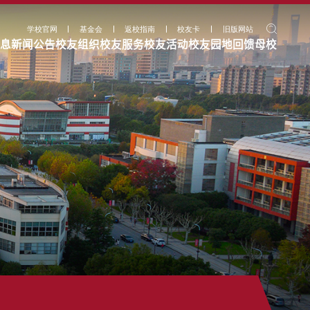
学校官网
基金会
返校指南
校友卡
旧版网站
息
新闻公告
校友组织
校友服务
校友活动
校友园地
回馈母校