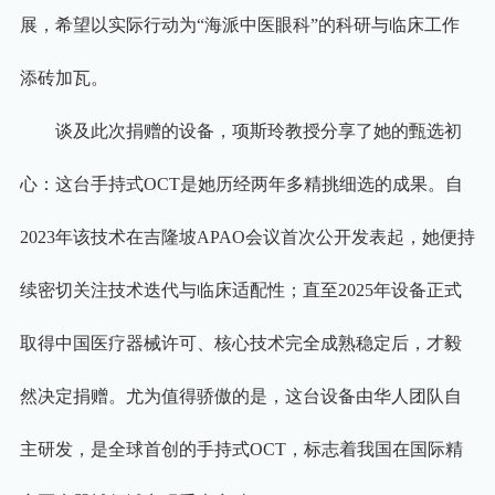
展，希望以实际行动为
“
海派中医眼科
”
的科研与临床工作
添砖加瓦。
谈及此次捐赠的设备，项斯玲教授分享了她的甄选初
心：这台手持式
OCT
是她历经两年多精挑细选的成果。自
2023
年该技术在吉隆坡
APAO
会议首次公开发表起，她便持
续密切关注技术迭代与临床适配性；直至
2025
年设备正式
取得中国医疗器械许可、核心技术完全成熟稳定后，才毅
然决定捐赠。尤为值得骄傲的是，这台设备由华人团队自
主研发，是全球首创的手持式
OCT
，标志着我国在国际精