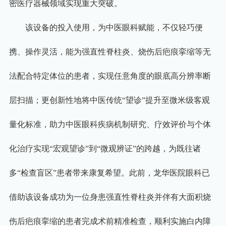
密医疗器械领域实现重大突破。
该设备的投入使用，为中医眼科赋能，不仅轻巧便
携、操作灵活，能为强直性脊柱炎、烧伤后疤痕挛缩等无
法配合特定体位的患者，实现任意角度的眼底高分辨率断
层扫描；更创新性地将中医传统
“
望诊
”
提升至微米级客观
量化标准，助力中医眼科疾病机制研究、疗效评价与个体
化治疗实现
“
宏观望诊
”
到
“
微观辨证
”
的跨越，为既往诸
多
“
检查盲区
”
患者带来康复希望。此前，龙华医院眼科已
借助该设备成功为一位身患强直性脊柱炎并伴有大面积烧
伤后疤痕挛缩的患者完成术前精准检查，顺利实施白内障