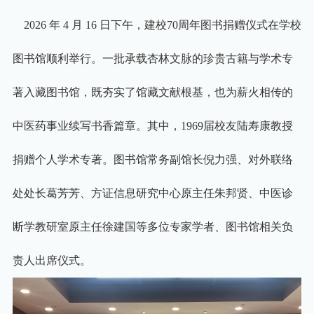
2026
年
4
月
16
日下午，建校
70
周年图书捐赠仪式在学校
图书馆顺利举行。一批承载杏林文脉的珍贵古籍与学术专
著入藏图书馆，既夯实了馆藏文献根基，也为薪火相传的
中医药事业续写书香篇章。其中，
1969
届校友陆寿康教授
捐赠个人学术专著。图书馆常务副馆长倪力强、对外联络
处处长葛芳芳、方证信息研究中心原主任朱邦贤、中医诊
断学教研室原主任徐建国等多位专家学者、图书馆相关负
责人出席仪式。