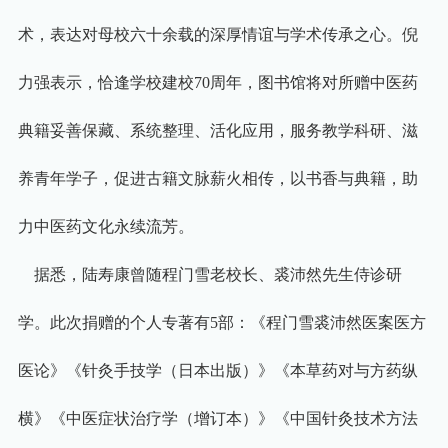
术，表达对母校六十余载的深厚情谊与学术传承之心。倪
力强表示，恰逢学校建校
70
周年，图书馆将对所赠中医药
典籍妥善保藏、系统整理、活化应用，服务教学科研、滋
养青年学子，促进古籍文脉薪火相传，以书香与典籍，助
力中医药文化永续流芳。
据悉，陆寿康曾随程门雪老校长、裘沛然先生侍诊研
学。此次捐赠的个人专著有
5
部：《程门雪裘沛然医案医方
医论》《针灸手技学（日本出版）》《本草药对与方药纵
横》《中医症状治疗学（增订本）》《中国针灸技术方法