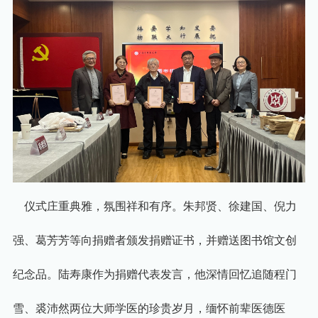
仪式庄重典雅，氛围祥和有序。朱邦贤、徐建国、倪力
强、葛芳芳等向捐赠者颁发捐赠证书，并赠送图书馆文创
纪念品。陆寿康作为捐赠代表发言，他深情回忆追随程门
雪、裘沛然两位大师学医的珍贵岁月，缅怀前辈医德医